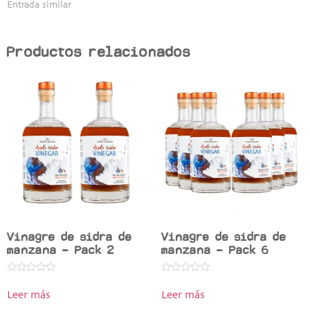
Entrada similar
Productos relacionados
Vinagre de sidra de
Vinagre de sidra de
manzana – Pack 2
manzana – Pack 6
Valorado
Valorado
en
en
Leer más
Leer más
0
0
de
de