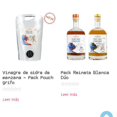
5
5
Vinagre de sidra de
Pack Reineta Blanca
manzana – Pack Pouch
Dúo
grifo
Valorado
en
Valorado
Leer más
0
en
de
Leer más
0
5
de
5