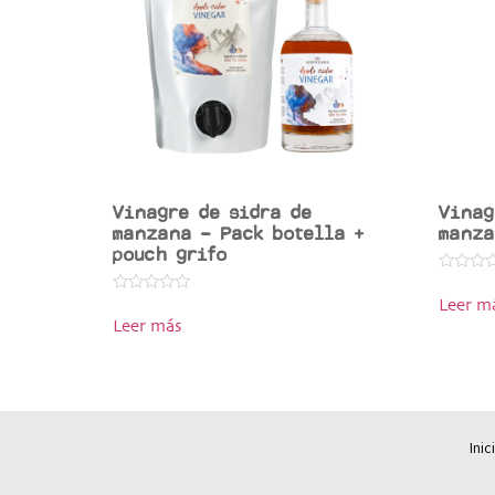
Vinagre de sidra de
Vinag
manzana – Pack botella +
manza
pouch grifo
Valorado
en
Valorado
Leer m
0
en
de
Leer más
0
5
de
5
Inic