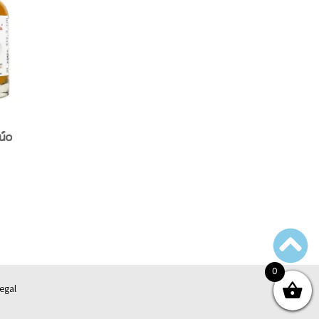
úo
0
egal