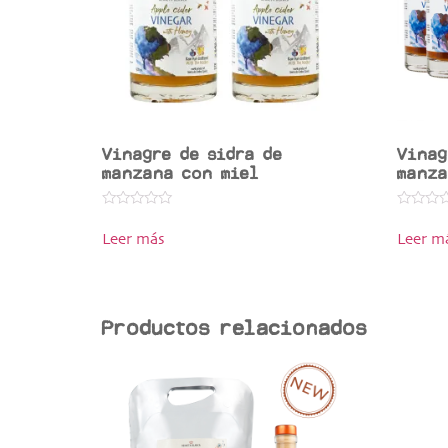
Vinagre de sidra de
Vinag
manzana con miel
manza
Valorado
Valorado
en
en
Leer más
Leer m
0
0
de
de
5
5
Productos relacionados