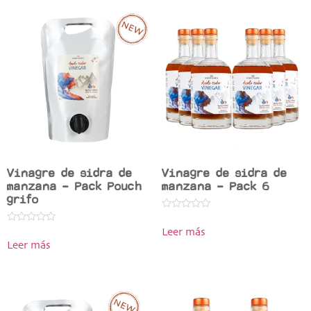
Vinagre de sidra de
Vinagre de sidra de
manzana – Pack Pouch
manzana – Pack 6
grifo
Valorado
en
Valorado
Leer más
0
en
de
Leer más
0
5
de
5