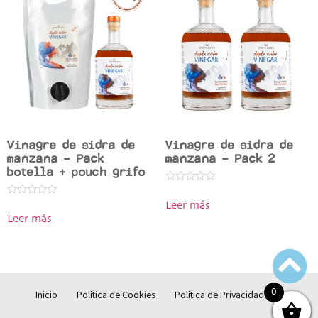
Vinagre de sidra de
Vinagre de sidra de
manzana – Pack
manzana – Pack 2
botella + pouch grifo
Valorado
en
Valorado
Leer más
0
en
de
Leer más
0
5
de
5
0
Inicio
Política de Cookies
Política de Privacidad